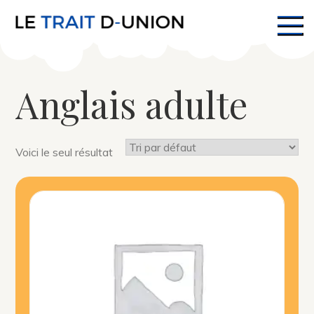
Skip
to
Le Trait D-Union
Vers la réussite scolaire, ensemble
content
Anglais adulte
Voici le seul résultat