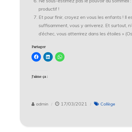
Ne sous-estimez pas le pouvoir du sommeil : 
productif !
Et pour finir, croyez en vous les enfants ! Il e
suffisamment, vous y arriverez. Et surtout, n
d’échec, vous atterrirez dans les étoiles » (O
Partager
J’aime ça :
17/03/2021
admin
Collège