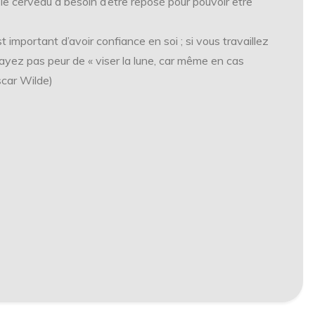
le cerveau a besoin d’être reposé pour pouvoir être
st important d’avoir confiance en soi ; si vous travaillez
’ayez pas peur de « viser la lune, car même en cas
scar Wilde)